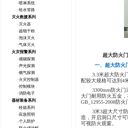
·喷淋系统
·给水管路
灭火救援系列
·灭火器
·超细干粉
·泡沫灭火
·气体灭火
火灾报警系列
超大防火门 
·感烟探测
一、
超大防火
·声光探测
·燃气探测
3.3米超大防
·火灾控制器
配较大规格可达到4
·控制模块
3300mm防
·消防电子
大门耐用防火五金，
器材装备系列
GB_12955-2008
·栓箱系列
3米3超大尺寸
·应急照明
造，开启洞口尺寸可
·个人防护
可视防火观窗。