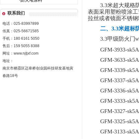
·防火堵涂料
3.3米超大规
表面采用塑粉喷涂工
联系我们
拉丝或者镜面不锈钢
电话：025-83997899
二、3.3米超标
传真：025-56671585
3.3甲级防火门
手机：180 6161 5050
W
售后：159 5055 8388
GFM-3933-sk
网址：www.njtjxf.com
GFM-3633-sk
地址：
南京市栖霞区迈皋桥创业园科技研发基地寅
GFM-3339-sk
春路18号
GFM-3337-sk
GFM-3336-sk
GFM-3333-sk
GFM-3327-sk5A
GFM-3325-sk5
GFM-3133-sk5A1