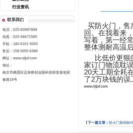
行业资讯
联系我们
买防火门，售
电话：025-83997899
回。在我看来
传真：025-56671585
写着，第一经
手机：180 6161 5050
整体测耐高温
售后：159 5055 8388
比低价更狠
网址：www.njtjxf.com
家订门物流耽
地址：
20
天工期全耗
南京市栖霞区迈皋桥创业园科技研发基地寅
2
了
万块钱的误
春路18号
www.njtjxf.com
【
下一篇文章：
防火门新国标GB