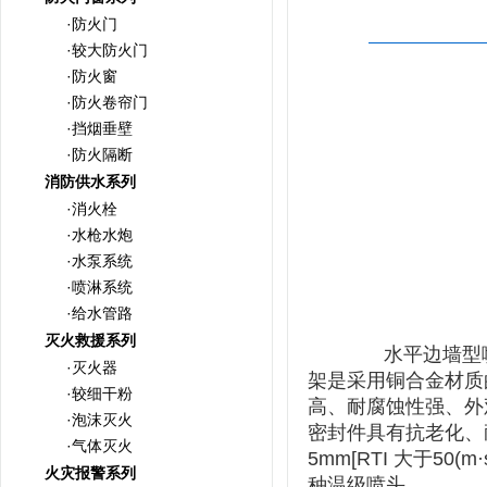
·防火门
·较大防火门
·防火窗
·防火卷帘门
·挡烟垂壁
·防火隔断
消防供水系列
·消火栓
·水枪水炮
·水泵系统
·喷淋系统
·给水管路
灭火救援系列
水平边墙型喷头是
·灭火器
架是采用铜合金材质
·较细干粉
高、耐
腐蚀性强、外
·泡沫灭火
密封件具有抗
老化、
·气体灭火
5mm[RTI 大于50(m
火灾报警系列
种温级喷头。