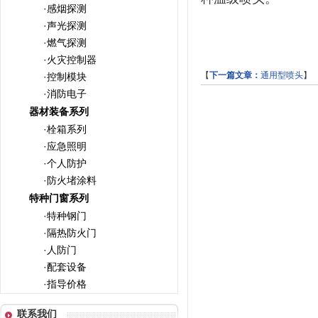
·感烟探测
·声光探测
·燃气探测
·火灾控制器
【
下一篇文章：
通用型喷头
】
·控制模块
·消防电子
器材装备系列
·栓箱系列
·应急照明
·个人防护
·防火堵涂料
特种门窗系列
·特种钢门
·隔热防火门
·人防门
·配套设备
·指导价格
联系我们